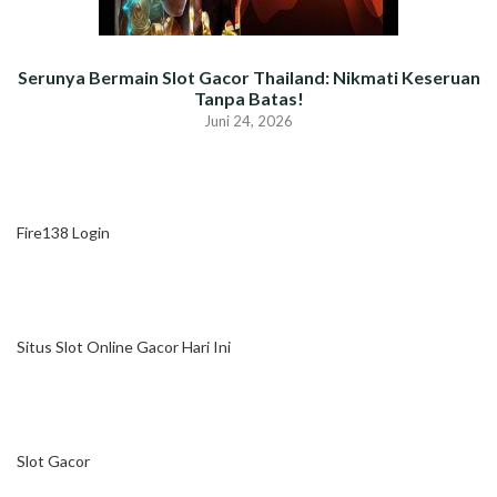
Serunya Bermain Slot Gacor Thailand: Nikmati Keseruan
Tanpa Batas!
Juni 24, 2026
Fire138 Login
Situs Slot Online Gacor Hari Ini
Slot Gacor