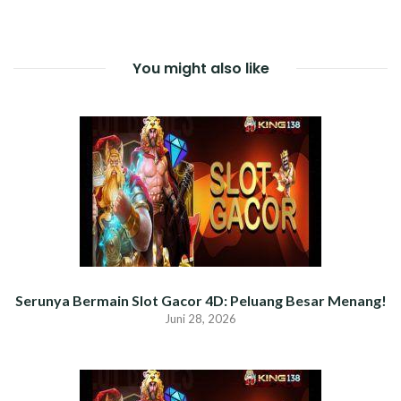
You might also like
Serunya Bermain Slot Gacor 4D: Peluang Besar Menang!
Juni 28, 2026