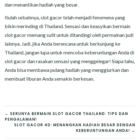
dan menantikan hadiah yang besar.
Itulah sebabnya, slot gacor telah menjadi fenomena yang
bikin merinding di Thailand. Sensasi dan keasyikan bermain
slot gacor memang sulit untuk ditandingi oleh permainan judi
lainnya. Jadi, jika Anda berencana untuk berkunjung ke
Thailand, jangan lupa untuk mencoba keberuntungan Anda di
slot gacor dan rasakan sensasi yang menggelegar! Siapa tahu,
Anda bisa membawa pulang hadiah yang menggiurkan dan
membuat liburan Anda semakin berkesan.
NAVIGASI
← SERUNYA BERMAIN SLOT GACOR THAILAND: TIPS DAN
PENGALAMAN!
POS
SLOT GACOR 4D: MENANGKAN HADIAH BESAR DENGAN
KEBERUNTUNGAN ANDA! →