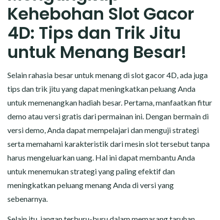
Kehebohan Slot Gacor
4D: Tips dan Trik Jitu
untuk Menang Besar!
Selain rahasia besar untuk menang di slot gacor 4D, ada juga
tips dan trik jitu yang dapat meningkatkan peluang Anda
untuk memenangkan hadiah besar. Pertama, manfaatkan fitur
demo atau versi gratis dari permainan ini. Dengan bermain di
versi demo, Anda dapat mempelajari dan menguji strategi
serta memahami karakteristik dari mesin slot tersebut tanpa
harus mengeluarkan uang. Hal ini dapat membantu Anda
untuk menemukan strategi yang paling efektif dan
meningkatkan peluang menang Anda di versi yang
sebenarnya.
Selain itu, jangan terburu-buru dalam memasang taruhan.