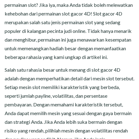
permainan slot? Jika iya, maka Anda tidak boleh melewatkan
kehebohan dari permainan slot gacor 4D! Slot gacor 4D
merupakan salah satu jenis permainan slot yang sedang
populer di kalangan pecinta judi online. Tidak hanya menarik
dan menghibur, permainan ini juga menawarkan kesempatan
untuk memenangkan hadiah besar dengan memanfaatkan
beberapa rahasia yang kami ungkap di artikel ini.
Salah satu rahasia besar untuk menang di slot gacor 4D
adalah dengan memperhatikan detail dari mesin slot tersebut.
Setiap mesin slot memiliki karakteristik yang berbeda,
seperti jumlah payline, volatilitas, dan persentase
pembayaran. Dengan memahami karakteristik tersebut,
Anda dapat memilih mesin yang sesuai dengan gaya bermain
dan strategi Anda. Jika Anda lebih suka bermain dengan
risiko yang rendah, pilihlah mesin dengan volatilitas rendah