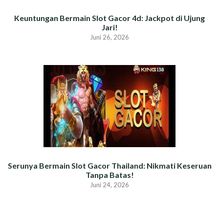
Keuntungan Bermain Slot Gacor 4d: Jackpot di Ujung
Jari!
Juni 26, 2026
Serunya Bermain Slot Gacor Thailand: Nikmati Keseruan
Tanpa Batas!
Juni 24, 2026