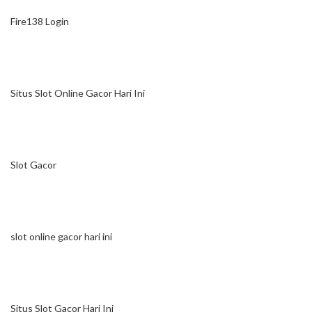
Fire138 Login
Situs Slot Online Gacor Hari Ini
Slot Gacor
slot online gacor hari ini
Situs Slot Gacor Hari Ini